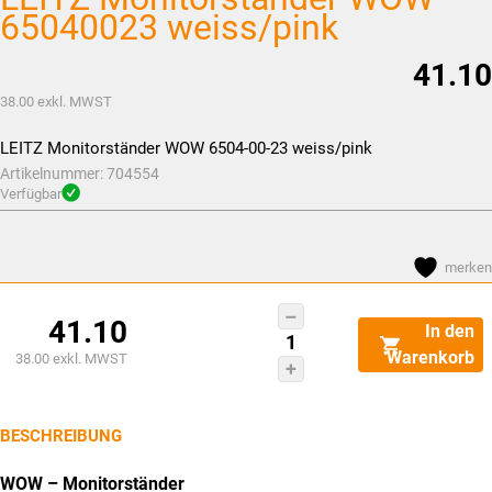
65040023 weiss/pink
41.10
38.00
exkl. MWST
LEITZ Monitorständer WOW 6504-00-23 weiss/pink
Artikelnummer:
704554
Verfügbar
merken
LEITZ
41.10
In den
Monitorständer
Warenkorb
38.00
exkl. MWST
WOW
65040023
weiss/pink
BESCHREIBUNG
Menge
WOW – Monitorständer