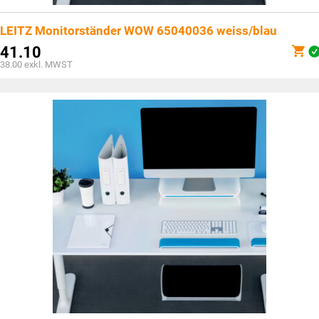
LEITZ Monitorständer WOW 65040036 weiss/blau
41.10
38.00
exkl. MWST