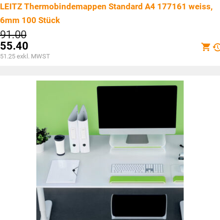
LEITZ Thermobindemappen Standard A4 177161 weiss,
6mm 100 Stück
Ursprünglicher
91.00
Preis
55.40
war:
Aktueller
51.25
exkl. MWST
CHF91.00
Preis
ist:
CHF55.40.