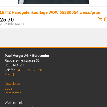
LEITZ Handgelenkauflage WOW 65230054 weiss/grün
25.70
23.75
exkl. MWST
Paul Morger AG – Bürocenter
Rapperswilerstrasse 59
8630 Rüti ZH
Telefon
+41 55 251 20 20
E-Mail
Above
Newsletter
Jobs
Footer
Referenzen
1
Weitere Links