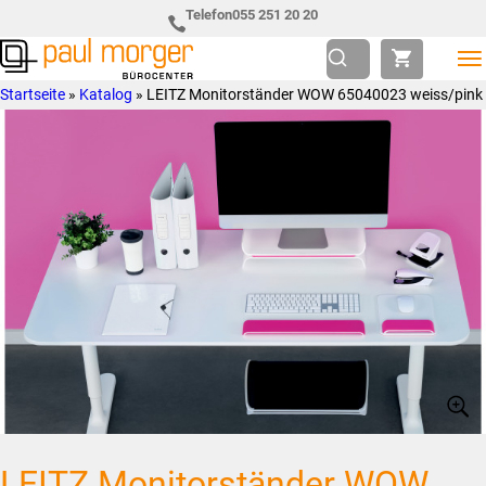
Zur
Skip
Telefon
055 251 20 20
Hauptnavigation
to
springen
main
Paul
so
Startseite
»
Katalog
»
LEITZ Monitorständer WOW 65040023 weiss/pink
content
Morger
individuell
AG
wie
Bürocenter
Sie
LEITZ Monitorständer WOW