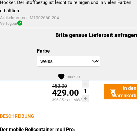
Hocker. Der Stoffbezug ist leicht zu reinigen und in vielen Farben
erhältlich.
Artikelnummer:
M1002660-204
Verfügbar
Bitte genaue Lieferzeit anfragen
Farbe
merken
moll
Dieses
Ursprünglicher
453.00
In den
429.00
Preis
Pro
Produkt
Warenkorb
war:
Aktueller
396.85
exkl. MWST
CHF453.00
(Winner
weist
Preis
/
ist:
mehrere
CHF429.00.
BESCHREIBUNG
Joker)
Varianten
Menge
auf.
Der mobile Rollcontainer moll Pro:
Die