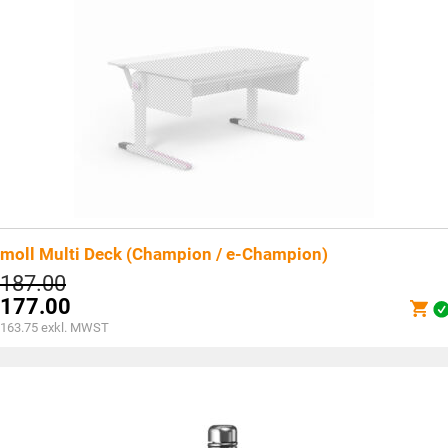
moll Multi Deck (Champion / e-Champion)
Ursprünglicher
187.00
Preis
177.00
war:
Aktueller
163.75
exkl. MWST
CHF187.00
Preis
ist:
CHF177.00.