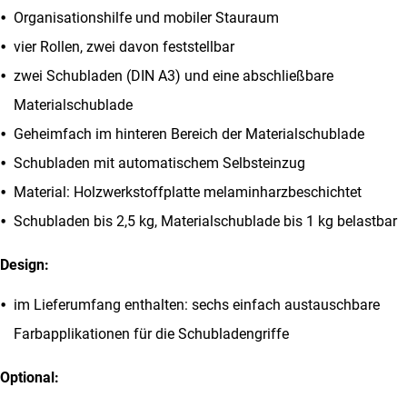
Optionen
Organisationshilfe und mobiler Stauraum
können
vier Rollen, zwei davon feststellbar
auf
zwei Schubladen (DIN A3) und eine abschließbare
der
Materialschublade
Produktseite
Geheimfach im hinteren Bereich der Materialschublade
gewählt
Schubladen mit automatischem Selbsteinzug
werden
Material: Holzwerkstoffplatte melaminharzbeschichtet
Schubladen bis 2,5 kg, Materialschublade bis 1 kg belastbar
Design:
im Lieferumfang enthalten: sechs einfach austauschbare
Farbapplikationen für die Schubladengriffe
Optional: