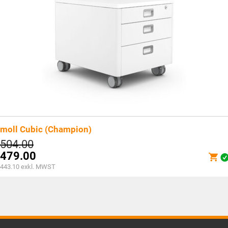
moll Cubic (Champion)
Ursprünglicher
504.00
Preis
479.00
war:
Aktueller
443.10
exkl. MWST
CHF504.00
Preis
ist:
CHF479.00.