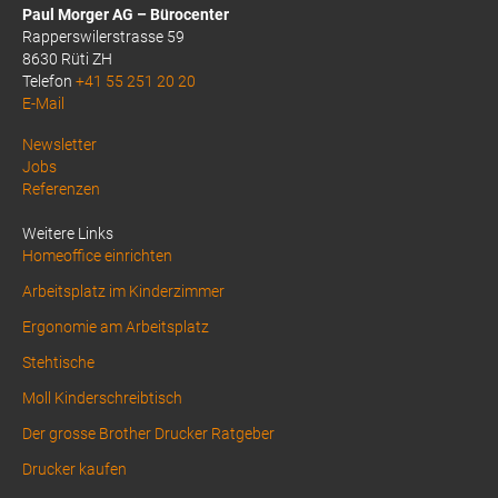
Paul Morger AG – Bürocenter
Rapperswilerstrasse 59
8630 Rüti ZH
Telefon
+41 55 251 20 20
E-Mail
Above
Newsletter
Jobs
Footer
Referenzen
1
Weitere Links
Homeoffice einrichten
Arbeitsplatz im Kinderzimmer
Ergonomie am Arbeitsplatz
Stehtische
Moll Kinderschreibtisch
Der grosse Brother Drucker Ratgeber
Drucker kaufen