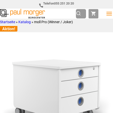
Zur
Skip
Telefon
055 251 20 20
Hauptnavigation
to
springen
main
Paul
so
Startseite
»
Katalog
»
moll Pro (Winner / Joker)
content
Morger
individuell
Aktion!
AG
wie
Bürocenter
Sie