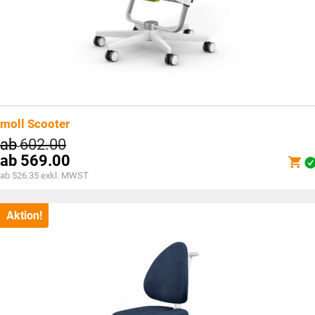
moll Scooter
ab
602.00
ab
569.00
ab 526.35 exkl. MWST
Aktion!