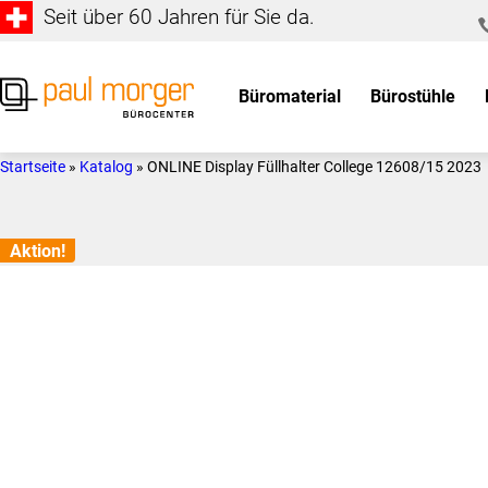
Seit über 60 Jahren für Sie da.
Zur
Skip
Hauptnavigation
to
springen
main
Büromaterial
Bürostühle
content
Paul
so
Morger
individuell
Startseite
»
Katalog
»
ONLINE Display Füllhalter College 12608/15 2023
AG
wie
Bürocenter
Sie
Aktion!