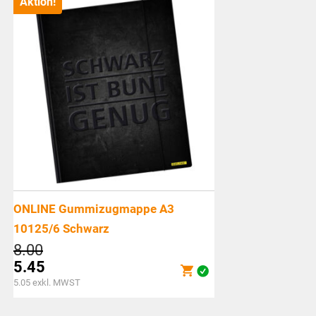
Aktion!
ONLINE Gummizugmappe A3
10125/6 Schwarz
Ursprünglicher
8.00
Preis
5.45
war:
Aktueller
5.05
exkl. MWST
CHF8.00
Preis
ist: