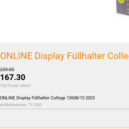
ONLINE Display Füllhalter Col
Ursprünglicher
239.00
167.30
Preis
war:
Aktueller
154.75
exkl. MWST
CHF239.00
Preis
ONLINE Display Füllhalter College 12608/15 2023
ist:
Artikelnummer:
711220
CHF167.30.