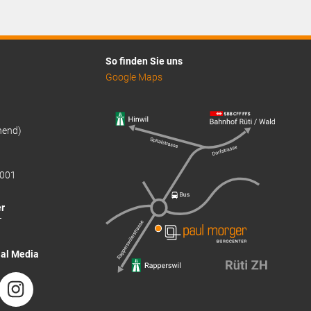
CHF6.30.
So finden Sie uns
Google Maps
hend)
001
r
T
ial Media