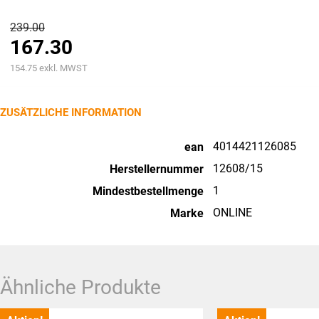
Ursprünglicher
239.00
167.30
Preis
Aktueller
war:
154.75
exkl. MWST
Preis
CHF239.00
ist:
ZUSÄTZLICHE INFORMATION
CHF167.30.
4014421126085
ean
12608/15
Herstellernummer
1
Mindestbestellmenge
ONLINE
Marke
Ähnliche Produkte