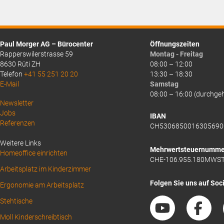
CHF10.75.
CHF15.60.
Paul Morger AG – Bürocenter
Öffnungszeiten
Rapperswilerstrasse 59
Montag - Freitag
8630 Rüti ZH
08:00 – 12:00
Telefon
+41 55 251 20 20
13:30 – 18:30
E-Mail
Samstag
08:00 – 16:00 (durchge
Above
Newsletter
Jobs
Footer
IBAN
Referenzen
CH5306850016305690
1
Weitere Links
Mehrwertsteuernumme
Homeoffice einrichten
CHE-106.955.180MWS
Arbeitsplatz im Kinderzimmer
Folgen Sie uns auf Soc
Ergonomie am Arbeitsplatz
Stehtische
Moll Kinderschreibtisch