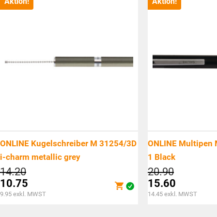
Aktion!
Aktion!
ONLINE Kugelschreiber M 31254/3D
ONLINE Multipen 
i-charm metallic grey
1 Black
Ursprünglicher
Ursprüngl
14.20
20.90
Preis
Preis
10.75
15.60
war:
war:
Aktueller
Aktueller
9.95
exkl. MWST
14.45
exkl. MWST
CHF14.20
CHF20.9
Preis
Preis
ist:
ist: