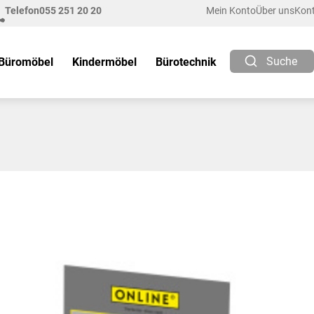
Telefon
055 251 20 20
Mein Konto
Über uns
Kon
Suche
Büromöbel
Kindermöbel
Bürotechnik