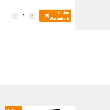
In den
ONLINE
Warenkorb
Display
Füllhalter
College
12608/15
2023
Menge