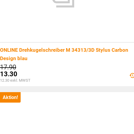
ONLINE Drehkugelschreiber M 34313/3D Stylus Carbon
Design blau
Ursprünglicher
17.90
Preis
13.30
war:
Aktueller
12.30
exkl. MWST
CHF17.90
Preis
ist:
CHF13.30.
Aktion!