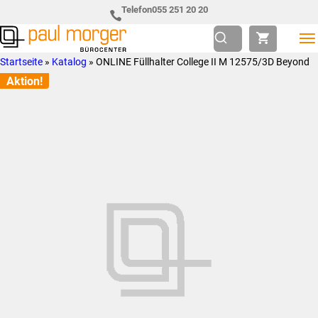
Zur
Skip
Telefon
055 251 20 20
Hauptnavigation
to
springen
main
Paul
so
Startseite
»
Katalog
»
ONLINE Füllhalter College II M 12575/3D Beyond
content
Morger
individuell
Aktion!
AG
wie
Bürocenter
Sie