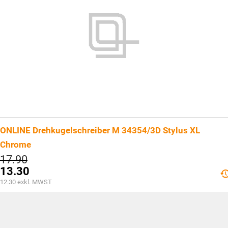
ONLINE Drehkugelschreiber M 34354/3D Stylus XL
Chrome
Ursprünglicher
17.90
Preis
13.30
war:
Aktueller
12.30
exkl. MWST
CHF17.90
Preis
ist:
CHF13.30.