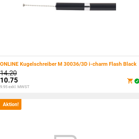
ONLINE Kugelschreiber M 30036/3D i-charm Flash Black
Ursprünglicher
14.20
Preis
10.75
war:
Aktueller
9.95
exkl. MWST
CHF14.20
Preis
ist:
CHF10.75.
Aktion!