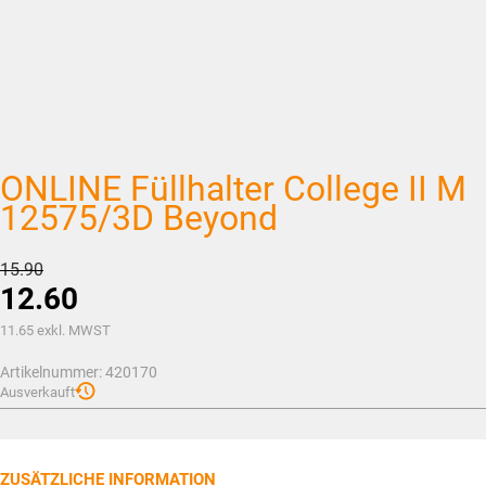
ONLINE Füllhalter College II M
12575/3D Beyond
Ursprünglicher
15.90
12.60
Preis
war:
Aktueller
11.65
exkl. MWST
CHF15.90
Preis
Artikelnummer:
420170
ist:
Ausverkauft
CHF12.60.
ZUSÄTZLICHE INFORMATION