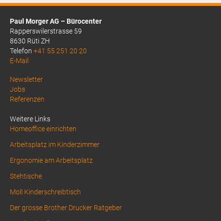
Paul Morger AG – Bürocenter
Rapperswilerstrasse 59
8630 Rüti ZH
Telefon
+41 55 251 20 20
E-Mail
Above
Newsletter
Jobs
Footer
Referenzen
1
Weitere Links
Homeoffice einrichten
Arbeitsplatz im Kinderzimmer
Ergonomie am Arbeitsplatz
Stehtische
Moll Kinderschreibtisch
Der grosse Brother Drucker Ratgeber