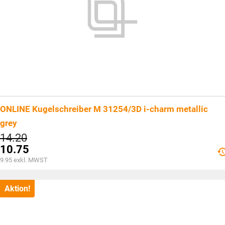
ONLINE Kugelschreiber M 31254/3D i-charm metallic
grey
Ursprünglicher
14.20
Preis
10.75
war:
Aktueller
9.95
exkl. MWST
CHF14.20
Preis
ist:
CHF10.75.
Aktion!