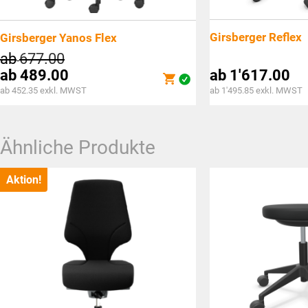
Girsberger Reflex
Girsberger Yanos Flex
ab
677.00
ab
489.00
ab
1'617.00
ab 452.35 exkl. MWST
ab 1'495.85 exkl. MWST
Ähnliche Produkte
Aktion!