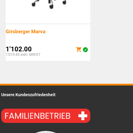
Girsberger Marva
1'102.00
1'019.45
exkl. MWST
Unsere Kundenzufriedenheit