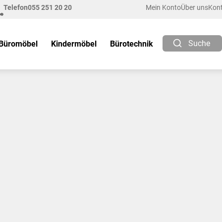
Telefon
055 251 20 20
Mein Konto
Über uns
Kon
Suche
Büromöbel
Kindermöbel
Bürotechnik