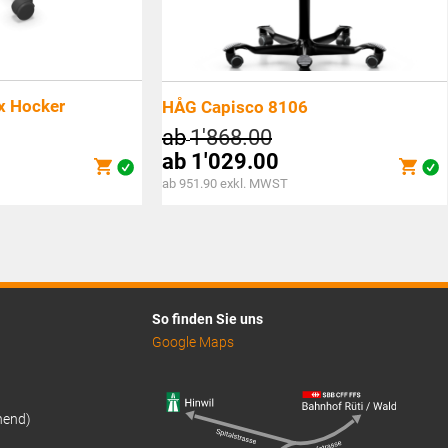
x Hocker
HÅG Capisco 8106
ab
1'868.00
ab
1'029.00
ab 951.90 exkl. MWST
So finden Sie uns
Google Maps
hend)