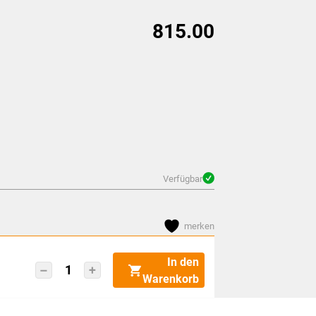
815.00
Verfügbar
merken
In den
Profim
Warenkorb
Pace