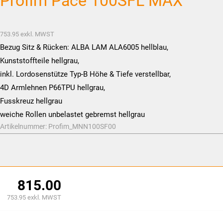
Profim Pace 100SFL MAX
753.95
exkl. MWST
Bezug Sitz & Rücken: ALBA LAM ALA6005 hellblau,
Kunststoffteile hellgrau,
inkl. Lordosenstütze Typ-B Höhe & Tiefe verstellbar,
4D Armlehnen P66TPU hellgrau,
Fusskreuz hellgrau
weiche Rollen unbelastet gebremst hellgrau
Artikelnummer:
Profim_MNN100SF00
815.00
753.95
exkl. MWST