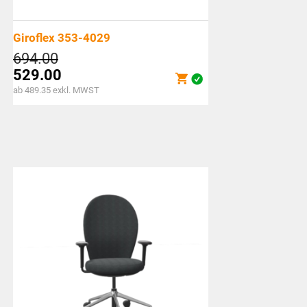
Giroflex 353-4029
694.00
529.00
ab 489.35 exkl. MWST