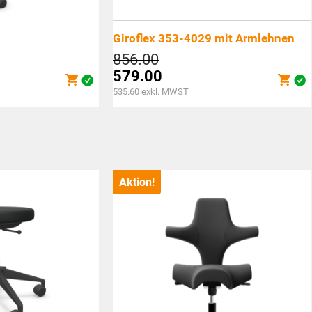
Giroflex 353-4029 mit Armlehnen
Ursprünglicher
856.00
Preis
579.00
war:
Aktueller
535.60
exkl. MWST
CHF856.00
Preis
ist:
CHF579.00.
Aktion!