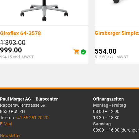
Girsberger Simple
Giroflex 64-3578
Ursprünglicher
1'393.00
Preis
999.00
554.00
war:
Aktueller
924.15
exkl. MWST
512.50
exkl. MWST
CHF1'393.00
Preis
ist:
CHF999.00.
Paul Morger AG – Bürocenter
Öffnungszeiten
Rapperswilerstrasse 59
Montag - Freitag
8630 Rüti ZH
08:00 – 12:00
Telefon
+41 55 251 20 20
13:30 – 18:30
E-Mail
Samstag
08:00 – 16:00 (durchge
Above
Newsletter