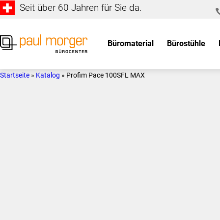
Seit über 60 Jahren für Sie da.
Zur
Skip
Hauptnavigation
to
springen
main
Büromaterial
Bürostühle
content
Paul
so
Morger
individuell
Startseite
»
Katalog
»
Profim Pace 100SFL MAX
AG
wie
Bürocenter
Sie