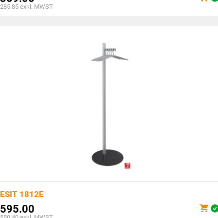
285.85
exkl. MWST
ESIT 1812E
595.00
550.40
exkl. MWST