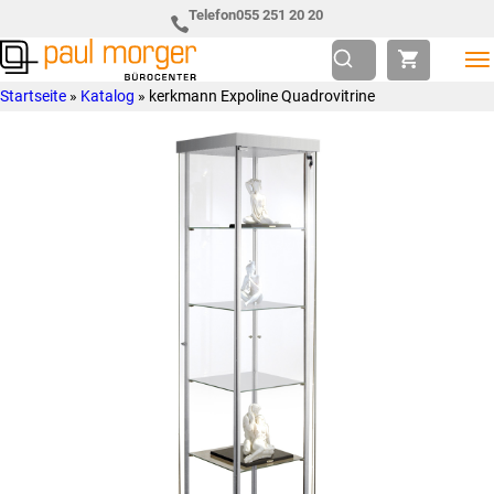
Zur
Skip
Telefon
055 251 20 20
Hauptnavigation
to
springen
main
Paul
so
Startseite
»
Katalog
»
kerkmann Expoline Quadrovitrine
content
Morger
individuell
AG
wie
Bürocenter
Sie