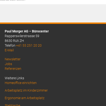
Paul Morger AG – Bürocenter
Rapperswilerstrasse 59
8630 Rüti ZH
Telefon
+41 55 251 20 20
E-Mail
Above
Newsletter
Jobs
Footer
Referenzen
1
Weitere Links
Homeoffice einrichten
Arbeitsplatz im Kinderzimmer
Ergonomie am Arbeitsplatz
Stehtische