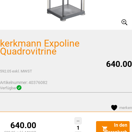
kerkmann Expoline
Quadrovitrine
640.00
592.05
exkl. MWST
Artikelnummer:
40376082
Verfügbar
merken
kerkmann
640.00
In den
Expoline