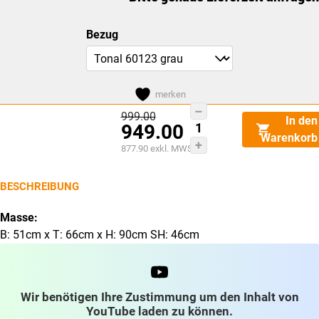
Bezug
merken
Varier
Dieses
Ursprünglicher
999.00
In den
949.00
Preis
Actulum
Produkt
Warenkorb
war:
Aktueller
877.90
exkl. MWST
CHF999.00
Menge
weist
Preis
ist:
mehrere
CHF949.00.
BESCHREIBUNG
Varianten
auf.
Masse:
Die
B: 51cm x T: 66cm x H: 90cm SH: 46cm
Optionen
können
auf
Wir benötigen Ihre Zustimmung um den Inhalt von
der
YouTube laden zu können.