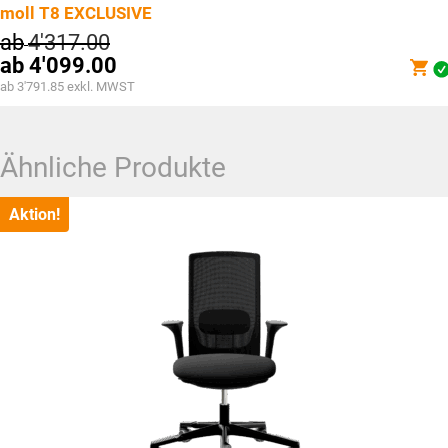
moll T8 EXCLUSIVE
ab
4'317.00
ab
4'099.00
ab 3'791.85 exkl. MWST
Ähnliche Produkte
Aktion!