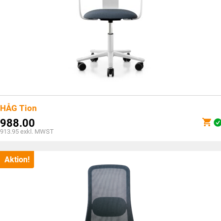
HÅG Tion
988.00
913.95
exkl. MWST
Aktion!