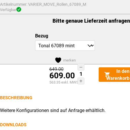
Artikelnummer:
VARIER_MOVE_Rollen_67089_M
Verfügbar
Bitte genaue Lieferzeit anfragen
Bezug
merken
Varier
Dieses
Ursprünglicher
649.00
In den
609.00
Preis
Move
Produkt
Warenkorb
war:
Aktueller
563.35
exkl. MWST
CHF649.00
mit
weist
Preis
Rollen
ist:
mehrere
CHF609.00.
BESCHREIBUNG
Menge
Varianten
auf.
Weitere Konfigurationen sind auf Anfrage erhältlich.
Die
Optionen
DOWNLOADS