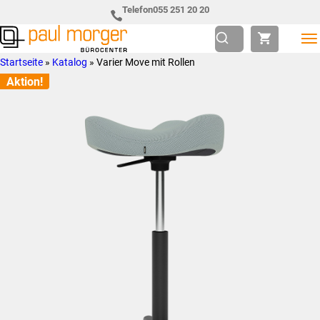
Zur
Skip
Telefon
055 251 20 20
Hauptnavigation
to
springen
main
Paul
so
Startseite
»
Katalog
»
Varier Move mit Rollen
content
Morger
individuell
Aktion!
AG
wie
Bürocenter
Sie