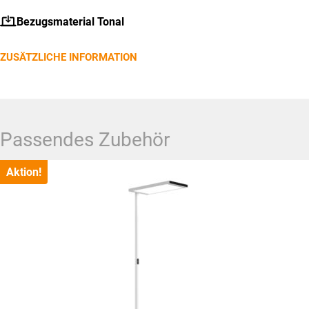
können
auf
Bezugsmaterial Tonal
der
ZUSÄTZLICHE INFORMATION
Produktseite
gewählt
werden
Passendes Zubehör
Aktion!