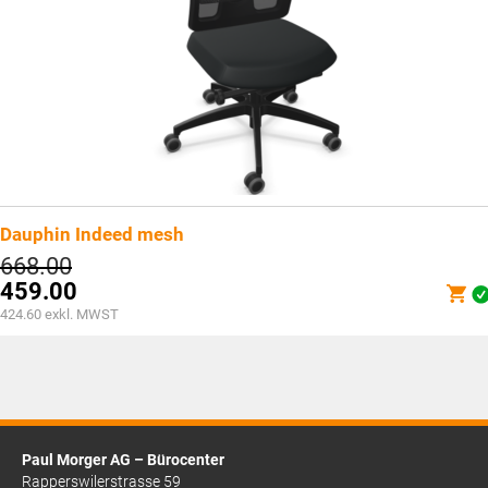
Dauphin Indeed mesh
Ursprünglicher
668.00
Preis
459.00
war:
Aktueller
424.60
exkl. MWST
CHF668.00
Preis
ist:
CHF459.00.
Paul Morger AG – Bürocenter
Rapperswilerstrasse 59