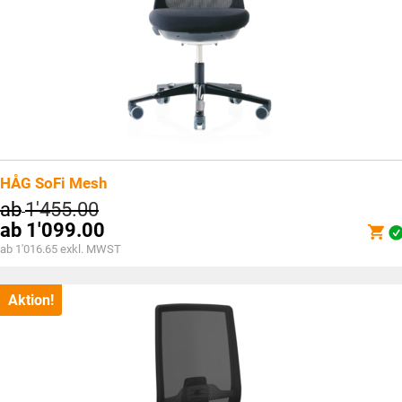
HÅG SoFi Mesh
ab
1'455.00
ab
1'099.00
ab 1'016.65 exkl. MWST
Aktion!