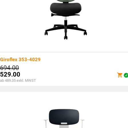
Giroflex 353-4029
694.00
529.00
ab 489.35 exkl. MWST