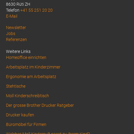
8630 Rüti ZH
Telefon
+41 55 251 20 20
E-Mail
Above
Newsletter
Jobs
Footer
Referenzen
1
Weitere Links
Homeoffice einrichten
Arbeitsplatz im Kinderzimmer
Ergonomie am Arbeitsplatz
Stehtische
Moll Kinderschreibtisch
Der grosse Brother Drucker Ratgeber
Drucker kaufen
Büromöbel für Firmen
Welches Moll Kinderpult passt zu Ihrem Kind?