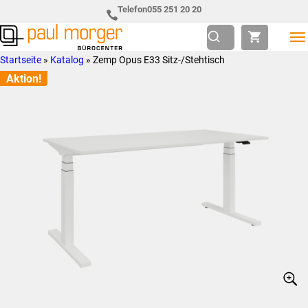
Zur
Skip
Telefon
055 251 20 20
Hauptnavigation
to
springen
main
Paul
so
Startseite
»
Katalog
»
Zemp Opus E33 Sitz-/Stehtisch
content
Morger
individuell
Aktion!
AG
wie
Bürocenter
Sie