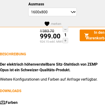
Ausmass
merken
Zemp
Dieses
Ursprünglicher
1'383.70
In den
999.00
Preis
Opus
Produkt
Warenkorb
war:
Aktueller
924.15
exkl. MWST
CHF1'383.70
E33
weist
Preis
Sitz-/Stehtisch
ist:
mehrere
CHF999.00.
BESCHREIBUNG
Menge
Varianten
auf.
Der elektrisch höhenverstellbare Sitz-Stehtisch von ZEMP
Die
Opus ist ein Schweizer-Qualitäts-Produkt.
Optionen
Weitere Konfigurationen und Farben auf Anfrage verfügbar.
können
auf
DOWNLOADS
der
Produktseite
Farben