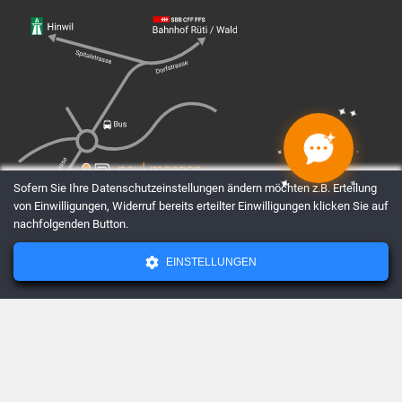
✦
✦
✦
✦
✦
✦
✦
✦
Sofern Sie Ihre Datenschutzeinstellungen ändern möchten z.B. Erteilung
von Einwilligungen, Widerruf bereits erteilter Einwilligungen klicken Sie auf
nachfolgenden Button.
EINSTELLUNGEN
AGBs
Datenschutz
Impressum