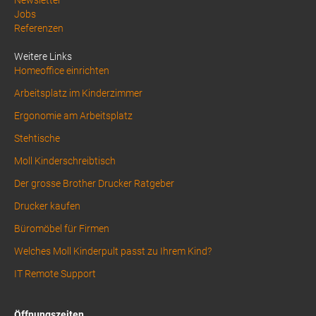
Above
Newsletter
Jobs
Footer
Referenzen
1
Weitere Links
Homeoffice einrichten
Arbeitsplatz im Kinderzimmer
Ergonomie am Arbeitsplatz
Stehtische
Moll Kinderschreibtisch
Der grosse Brother Drucker Ratgeber
Drucker kaufen
Büromöbel für Firmen
Welches Moll Kinderpult passt zu Ihrem Kind?
IT Remote Support
Öffnungszeiten