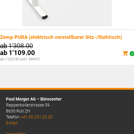
Zemp PURA (elektrisch verstellbarer Sitz-/Stehtisch)
ab
1'308.00
ab
1'109.00
ab 1'025.90 exkl. MWST
Paul Morger AG – Bürocenter
Rapperswilerstrasse 59
8630 Rüti ZH
Telefon
+41 55 251 20 20
E-Mail